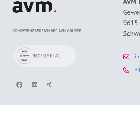
AVM I
Gewer
9615 
KOMPETENZBEREICH DER AVM GRUPPE
Schw
i
+4