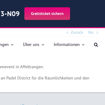
d 3-N09
Gratisticket sichern
Zurück
Vor
ungen
Über uns
Informationen
amevent in Affeltrangen.
an Padel District für die Räumlichkeiten und den