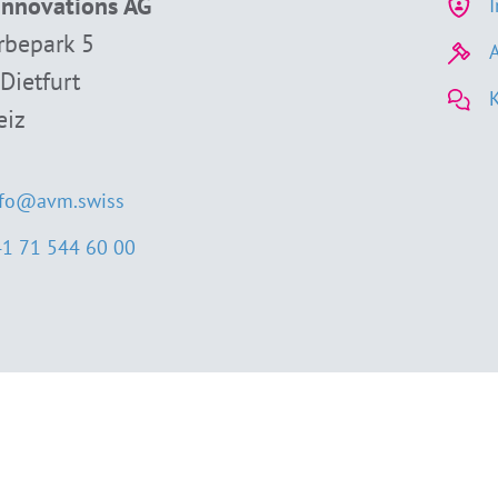
nnovations AG
bepark 5
Dietfurt
eiz
nfo@avm.swiss
1 71 544 60 00